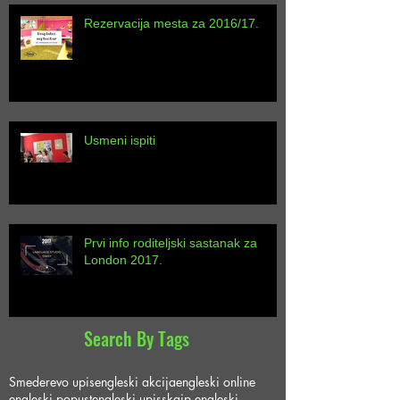
Rezervacija mesta za 2016/17.
Usmeni ispiti
Prvi info roditeljski sastanak za
London 2017.
Search By Tags