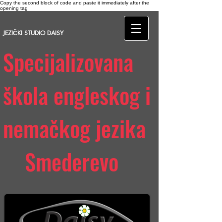
Copy the second block of code and paste it immediately after the
opening tag
JEZIČKI STUDIO DAISY
Specijalizovana
škola engleskog i
nemačkog jezika
Smederevo