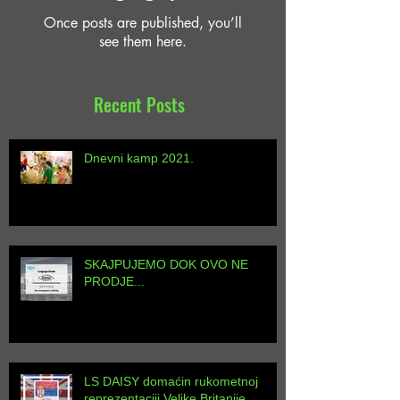
No posts published in this
language yet
Once posts are published, you’ll
see them here.
Recent Posts
Dnevni kamp 2021.
SKAJPUJEMO DOK OVO NE
PRODJE...