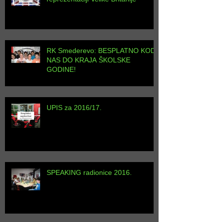
LS DAISY domaćin rukometnoj
reprezentaciji Velike Britanije
RK Smederevo: BESPLATNO KOD
NAS DO KRAJA ŠKOLSKE
GODINE!
UPIS za 2016/17.
SPEAKING radionice 2016.