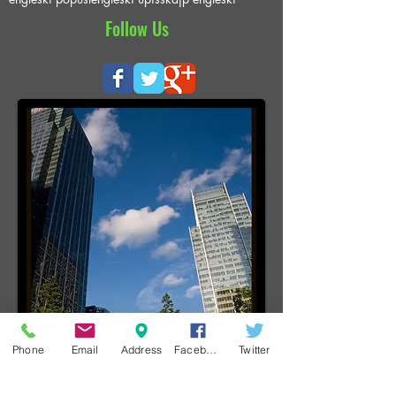
Smederevo upis
engleski akcija
engleski online
engleski popust
engleski upis
skajp engleski
Follow Us
Phone
Email
Address
Facebook
Twitter