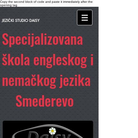
Copy the second block of code and paste it immediately after the
opening tag
JEZIČKI STUDIO DAISY
Specijalizovana
škola engleskog i
nemačkog jezika
Smederevo