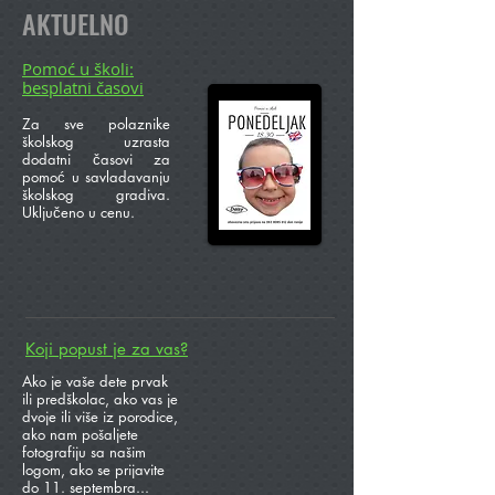
AKTUELNO
Pomoć u školi:
besplatni časovi
Za sve polaznike
školskog uzrasta
dodatni časovi za
pomoć u savladavanju
školskog gradiva.
Uključeno u cenu.
Koji popust je za vas?
Ako je vaše dete prvak
ili predškolac, ako vas je
dvoje ili više iz porodice,
ako nam pošaljete
fotografiju sa našim
logom, ako se prijavite
do 11. septembra...