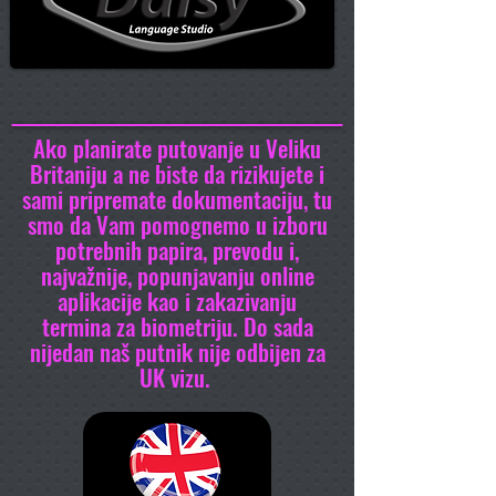
Ako planirate putovanje u Veliku
Britaniju a ne biste da rizikujete i
sami pripremate dokumentaciju, tu
smo da Vam pomognemo u izboru
potrebnih papira, prevodu i,
najvažnije, popunjavanju online
aplikacije kao i zakazivanju
termina za biometriju. Do sada
nijedan naš putnik nije odbijen za
UK vizu.