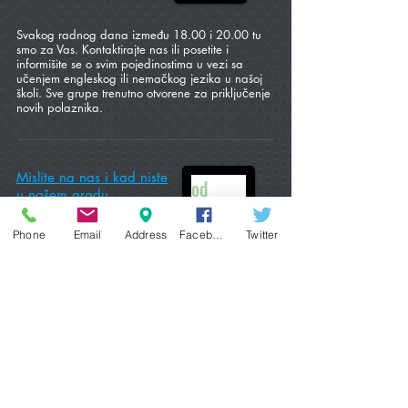
Svakog radnog dana između 18
.00 i 20.00 tu
smo za Vas. Kontaktirajte nas ili posetite i
informišite se o svim pojedinostima u vezi sa
učenjem engleskog ili nemačkog jezika u našoj
školi. Sve grupe trenutno otvorene za priključenje
novih polaznika.
Mislite na nas i kad niste
od
u našem gradu
01.07.
Phone
Email
Address
Facebook
Twitter
Kako do još popusta u ovoj školskoj godini?
Pogledajte
ovde
...
Početak nastave u
od
2025/26,
15.09.