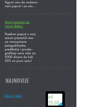
Sigurni smo da možemo
naći popust i za vas...
Novi popust za
nove đake:
Poseban popust u ovoj
sezoni pripremili smo
za novoupisane
petogodišnjake,
predškolce i prvake -
godišnja cena niža za
5000 dinara do čak
50% na punu cenu!
NAJNOVIJE
od
Upis u toku
25.08..