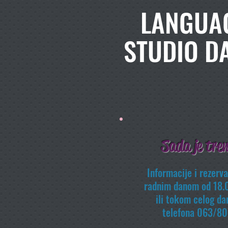
LANGUA
STUDIO D
Sada je tre
Informacije i rezerv
radnim danom od 18.
ili tokom celog d
telefona
063/80