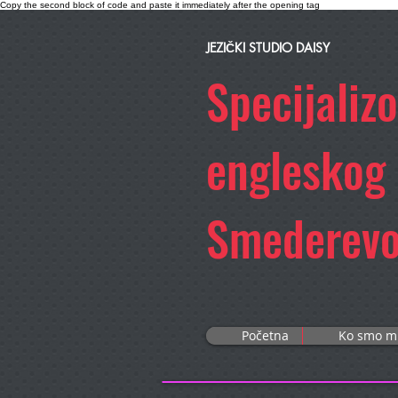
Copy the second block of code and paste it immediately after the opening tag
JEZIČKI STUDIO DAISY
Specijaliz
engleskog
Smederev
Početna
Ko smo m