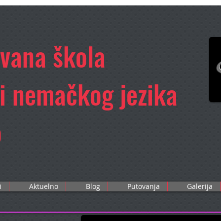
ovana škola
 i nemačkog jezika
o
i
Aktuelno
Blog
Putovanja
Galerija