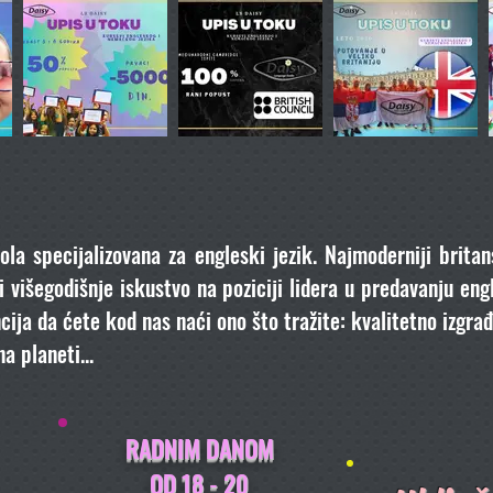
ola specijalizovana za engleski jezik. Najmoderniji britan
 višegodišnje iskustvo na poziciji lidera u predavanju en
ija da ćete kod nas naći ono što tražite: kvalitetno izgr
a planeti...
RADNIM DANOM
OD 18 - 20