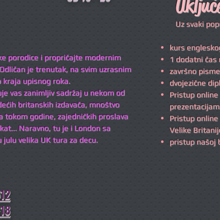
Uključ
Uz svaki popus
kurs engleskog
čke porodice i propričajte modernim
1 dodatni čas 
Odličan je trenutak, na svim uzrasnim
završno pisme
kraja upisnog roka.
dvojezične di
kuje vas zanimljiv sadržaj u nekom od
Pristup online
dećih britanskih izdavača, mnoštvo
prezentacija
ja tokom godine, zajedničkih proslava
Pristup online
ekat... Naravno, tu je i London sa
Velike Britanij
 julu velika UK tura za decu.
pristup našoj b
12
-18