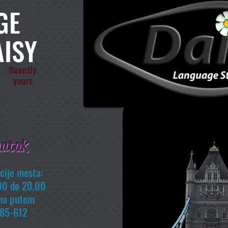
GE
AISY
fluently
yours
nutak
acije mesta:
00 do 20.00
ana putem
85-612