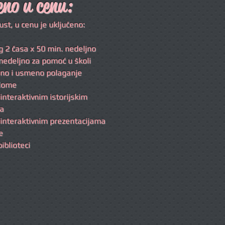
eno u cenu:
t, u cenu je uključeno:
 2 časa x 50 min. nedeljno
nedeljno za pomoć u školi
no i usmeno polaganje
plome
 interaktivnim istorijskim
ma
 interaktivnim prezentacijama
e
iblioteci