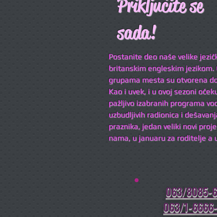
Priključite se
sada!
Postanite deo naše velike jezi
britanskim engleskim jezikom. 
grupama mesta su otvorena do 
Kao i uvek, i u ovoj sezoni oče
pažljivo izabranih programa vo
uzbudljivih radionica i dešavan
praznika, jedan veliki novi proj
nama, u januaru za roditelje a u
063/8085-6
063/1-6666