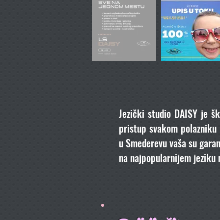
Jezički studio DAISY je šk
pristup svakom polazniku i
u Smederevu vaša su garanc
na najpopularnijem jeziku n